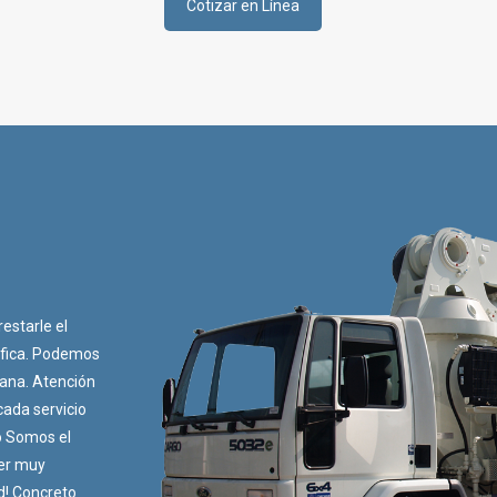
Cotizar en Línea
starle el
áfica. Podemos
bana.
Atención
cada servicio
o Somos el
ner muy
d!
Concreto